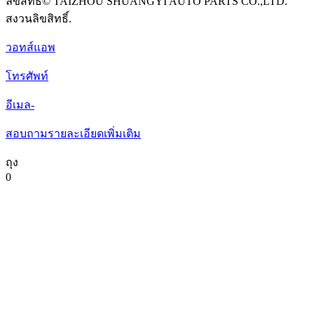
ลิขสิทธิ์© TAIZHOU SHUANGYI AUTO PARTS CO.,LTD.
สงวนลิขสิทธิ์.
วอทส์แอพ
โทรศัพท์
อีเมล-
สอบถามรายละเอียดเพิ่มเติม
ถุง
0