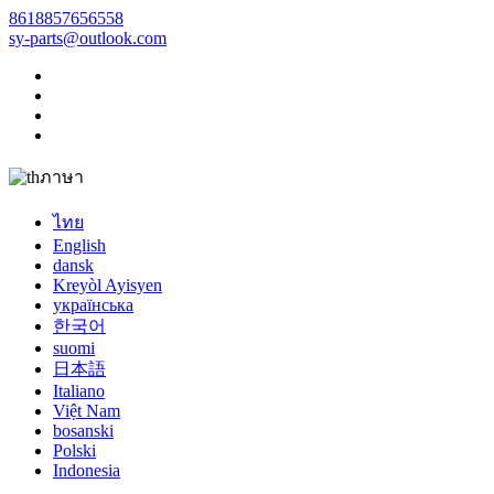
8618857656558
sy-parts@outlook.com
ภาษา
ไทย
English
dansk
Kreyòl Ayisyen
українська
한국어
suomi
日本語
Italiano
Việt Nam
bosanski
Polski
Indonesia