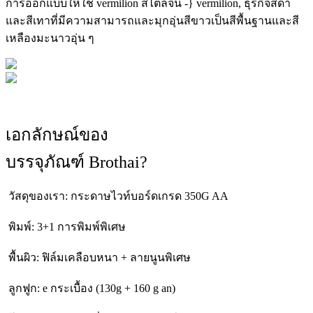
การออกแบบให้ใช้ vermilion สไตล์จีน -} vermilion, ธุรกิจสีดำ
และสีเทาที่มีความสามารถและมุกอุ่นสีขาวเป็นสีพื้นฐานและสี
เหลืองมะนาวอุ่น ๆ
เอกลักษณ์ของ
บรรจุภัณฑ์ Brothai?
วัสดุของเรา: กระดาษไวท์บอร์ดเกรด 350G AA
พิมพ์: 3+1 การพิมพ์พิเศษ
พื้นผิว: ฟิล์มเคลือบหนา + ลายนูนพิเศษ
ลูกฟูก: e กระเบื้อง (130g + 160 g an)