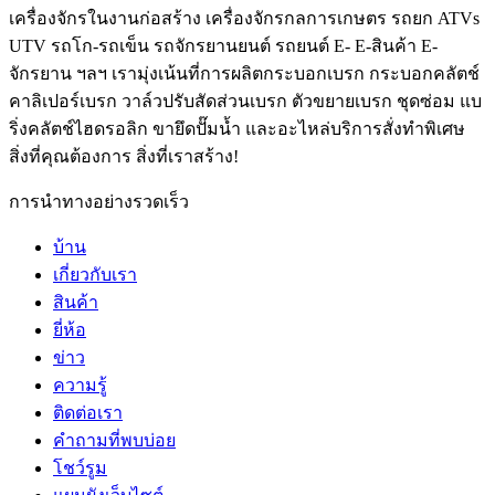
เครื่องจักรในงานก่อสร้าง เครื่องจักรกลการเกษตร รถยก ATVs
UTV รถโก-รถเข็น รถจักรยานยนต์ รถยนต์ E- E-สินค้า E-
จักรยาน ฯลฯ เรามุ่งเน้นที่การผลิตกระบอกเบรก กระบอกคลัตช์
คาลิเปอร์เบรก วาล์วปรับสัดส่วนเบรก ตัวขยายเบรก ชุดซ่อม แบ
ริ่งคลัตช์ไฮดรอลิก ขายึดปั๊มน้ำ และอะไหล่บริการสั่งทำพิเศษ
สิ่งที่คุณต้องการ สิ่งที่เราสร้าง!
การนำทางอย่างรวดเร็ว
บ้าน
เกี่ยวกับเรา
สินค้า
ยี่ห้อ
ข่าว
ความรู้
ติดต่อเรา
คำถามที่พบบ่อย
โชว์รูม