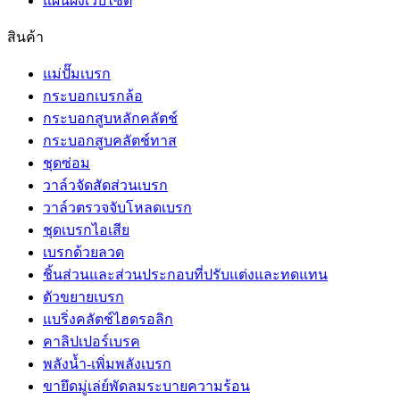
แผนผังเว็บไซต์
สินค้า
แม่ปั๊มเบรก
กระบอกเบรกล้อ
กระบอกสูบหลักคลัตช์
กระบอกสูบคลัตช์ทาส
ชุดซ่อม
วาล์วจัดสัดส่วนเบรก
วาล์วตรวจจับโหลดเบรก
ชุดเบรกไอเสีย
เบรกด้วยลวด
ชิ้นส่วนและส่วนประกอบที่ปรับแต่งและทดแทน
ตัวขยายเบรก
แบริ่งคลัตช์ไฮดรอลิก
คาลิปเปอร์เบรค
พลังน้ำ-เพิ่มพลังเบรก
ขายึดมู่เล่ย์พัดลมระบายความร้อน